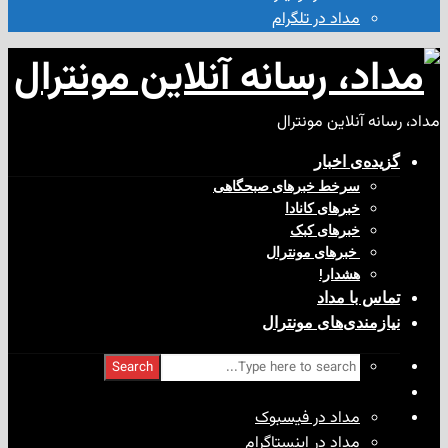
مداد در تلگرام
آنلاین مونترال
ی‌ اخبار
سرخط خبرهای صبحگاهی
خبرهای کانادا
خبرهای کبک
‌ خبرهای مونترال
هشدار!
با مداد
ندی‌های مونترال
Search
مداد در فیسبوک
مداد در اینستاگرام