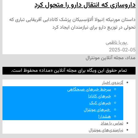
 که انتقال دارو را متحول کرد
یکه اِنیولا اُلاؤسِبیکان پزشک کانادایی آفریقایی تباری که
یع دارو برای نیازمندان ایجاد کرد
ظمی
2
نلاین مونترال
وق این وبگاه برای مجله آنلاین «مداد» محفوظ است.
‌ اخبار
سرخط خبرهای صبحگاهی
خبرهای کانادا
خبرهای کبک
‌ خبرهای مونترال
هشدار!
ا مداد
دی‌های مونترال