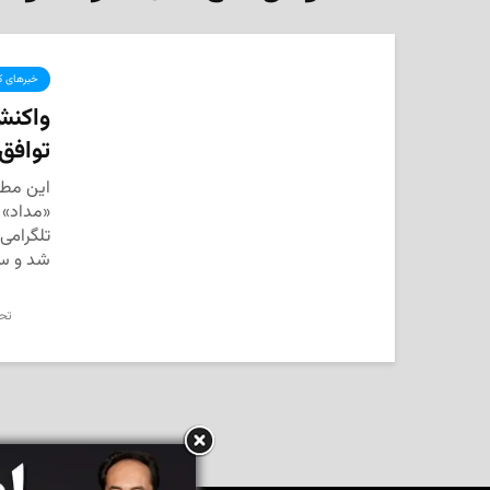
خبرهای کا
واکنش
توافق
این مطل
«مداد» ت
تلگرامی
شد و سپ
تحر