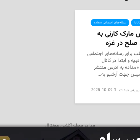
نادا
رسانه‌های اجتماعی «مداد»
 مارک کارنی به
 صلح در غزه
ب برای رسانه‌های اجتماعی
هیه و ابتدا در کانال
 «مداد» به آدرس منتشر
س جهت آرشیو به...
2025-10-09
یریه‌ی «مداد»
مداد، مجله آنلاین مونترال