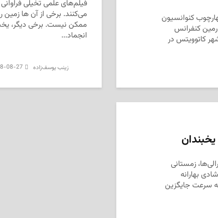
فیلم‌های علمی تخیلی فراوانی 
می­‌کنند. برخی از آن ها زمین ر
هارچوب کنوانسیون
ممکن نیست. برخی دیگر، یخبن
رمین کنفرانس
انجماد...
شهر کاتوویتس در
8-08-27
‌ زینب یوسف‌زاده
 یخبندان
لی‌ها، زمستانی
ادی بهارانه
به سرعت جایگزین