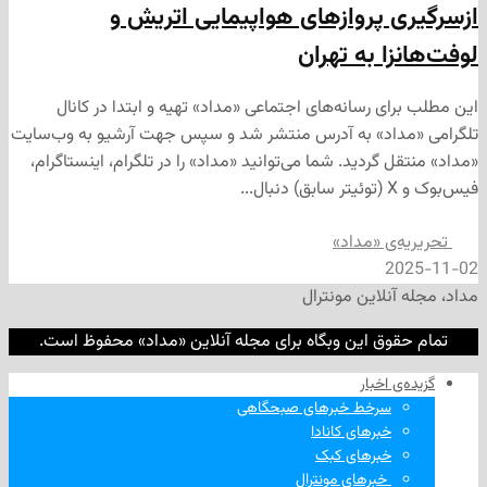
 پروازهای هواپیمایی اتریش و
ا به تهران
ی رسانه‌های اجتماعی «مداد» تهیه و ابتدا در کانال
داد» به آدرس منتشر شد و سپس جهت آرشیو به وب‌سایت
 گردید. شما می‌توانید «مداد» را در تلگرام، اینستاگرام،
‌ی «مداد»
2
نلاین مونترال
وق این وبگاه برای مجله آنلاین «مداد» محفوظ است.
‌ اخبار
سرخط خبرهای صبحگاهی
خبرهای کانادا
خبرهای کبک
‌ خبرهای مونترال