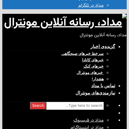
مداد در تلگرام
آنلاین مونترال
ی‌ اخبار
سرخط خبرهای صبحگاهی
خبرهای کانادا
خبرهای کبک
‌ خبرهای مونترال
هشدار!
با مداد
ندی‌های مونترال
Search
مداد در فیسبوک
مداد در اینستاگرام