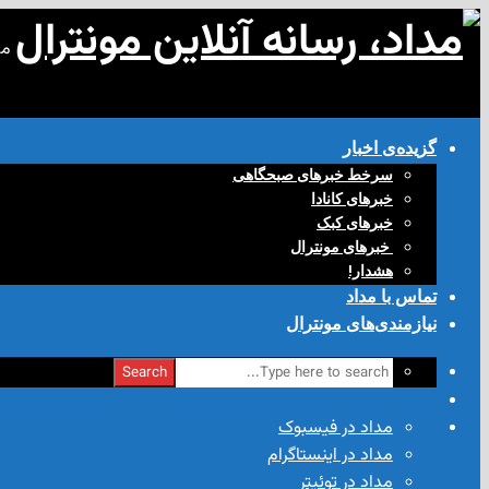
مد
گزیده‌ی‌ اخبار
سرخط خبرهای صبحگاهی
خبرهای کانادا
خبرهای کبک
‌ خبرهای مونترال
هشدار!
تماس با مداد
نیازمندی‌های مونترال
Search
مداد در فیسبوک
مداد در اینستاگرام
مداد در توئیتر