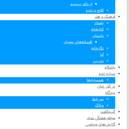
از دکتر بپرسید
کلاچ و دنده
فرهنگ و هنر
بامداد
کتابخانه
داستان
افسانه‌های بومیان
نگارخانه
آوا
دوربین
باشگاه
سیاره زنده
همسایه‌ها
در گذر زمان
دیدگاه
سرِ خط
وبلاگ
گپ‌وگفت
مجله هفتگی مداد
گزارش‌های ویدئویی