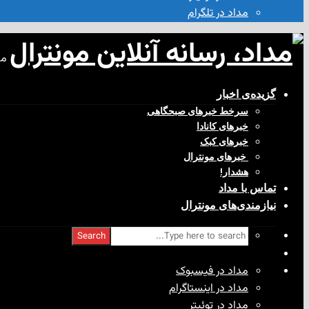
مداد در تلگرام
مد
گزیده‌ی‌ اخبار
سرخط خبرهای صبحگاهی
خبرهای کانادا
خبرهای کبک
‌ خبرهای مونترال
هشدار!
تماس با مداد
نیازمندی‌های مونترال
Search
مداد در فیسبوک
مداد در اینستاگرام
مداد در توئیتر