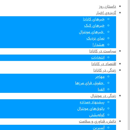
داستان روز
گزیده‌ی‌ اخبار
خبرهای کانادا
خبرهای کبک
‌ خبرهای مونترال
نمای نزدیک
هشدار!
سیاست در کانادا
انتخابات
اقتصاد در کانادا
زندگی در کانادا
مهاجر
‌ حقوق، فرای مرزها
الفبا
زندگی در مونترال
پیشنهاد «مداد»
پاتوق‌های مونترال
کوله‌پشتی
دانش، فناوری و سلامت
آسپرین