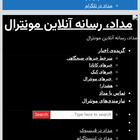
مداد در تلگرام
آنلاین مونترال
ی‌ اخبار
سرخط خبرهای صبحگاهی
خبرهای کانادا
خبرهای کبک
‌ خبرهای مونترال
هشدار!
با مداد
ندی‌های مونترال
Search
مداد در فیسبوک
مداد در اینستاگرام