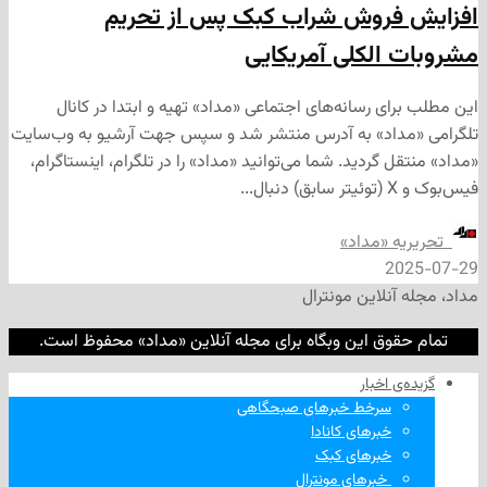
فروش شراب کبک پس از تحریم
الکلی آمریکایی
ی رسانه‌های اجتماعی «مداد» تهیه و ابتدا در کانال
داد» به آدرس منتشر شد و سپس جهت آرشیو به وب‌سایت
 گردید. شما می‌توانید «مداد» را در تلگرام، اینستاگرام،
ه «مداد»
2
نلاین مونترال
وق این وبگاه برای مجله آنلاین «مداد» محفوظ است.
‌ اخبار
سرخط خبرهای صبحگاهی
خبرهای کانادا
خبرهای کبک
‌ خبرهای مونترال