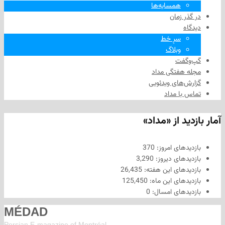
همسایه‌ها
 زمان
سرِ خط
وبلاگ
فت
هفتگی مداد
های ویدئویی
ا مداد
د از «مداد»
های امروز:
370
های دیروز:
3,290
های این هفته:
26,435
های این ماه:
125,450
های امسال:
0
MÉDAD
Persian E-magazine of Montr
éal