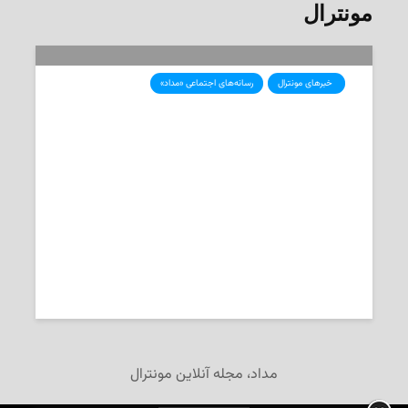
مونترال
‌ خبرهای مونترال
رسانه‌های اجتماعی «مداد»
گفت‌وگو با ماندانا جوان، برگزارکننده‌ی
تجمع ضد اسلام‌گرایی در مونترال در
روز هفتم اکتبر
2025-10-09
تحریریه‌ی «مداد»
مداد، مجله آنلاین مونترال