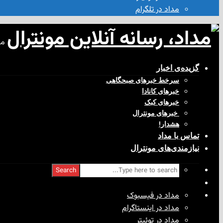
مداد در تلگرام
مد
گزیده‌ی‌ اخبار
سرخط خبرهای صبحگاهی
خبرهای کانادا
خبرهای کبک
‌ خبرهای مونترال
هشدار!
تماس با مداد
نیازمندی‌های مونترال
Search
مداد در فیسبوک
مداد در اینستاگرام
مداد در توئیتر