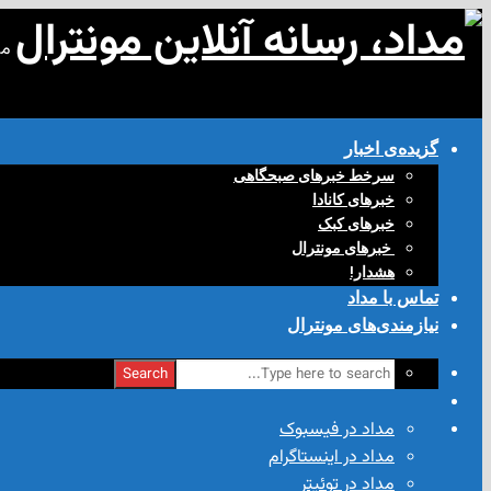
مد
گزیده‌ی‌ اخبار
سرخط خبرهای صبحگاهی
خبرهای کانادا
خبرهای کبک
‌ خبرهای مونترال
هشدار!
تماس با مداد
نیازمندی‌های مونترال
Search
مداد در فیسبوک
مداد در اینستاگرام
مداد در توئیتر