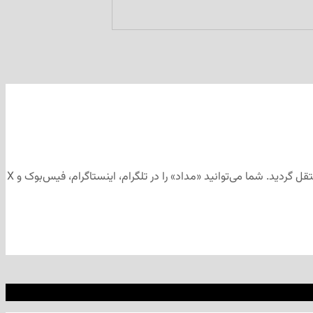
این مطلب برای رسانه‌های اجتماعی «مداد» تهیه و ابتدا در کانال تلگرامی «مداد» به آدرس منتشر شد و سپس جهت آرشیو به وب‌سایت «مداد» منتقل گردید. شما می‌توانید «مداد» را در تلگرام، اینستاگرام، فیس‌بوک و X