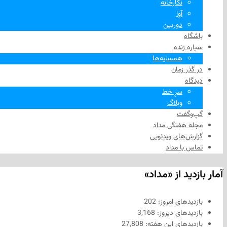
نگارخانه
آوا
دوربین
باشگاه
سیاره زنده
همسایه‌ها
در گذر زمان
دیدگاه
سرِ خط
وبلاگ
گپ‌وگفت
مجله هفتگی مداد
گزارش‌های ویدئویی
تماس با مداد
آمار بازدید از «مداد»
بازدیدهای امروز:
202
بازدیدهای دیروز:
3,168
بازدیدهای این هفته:
27,808