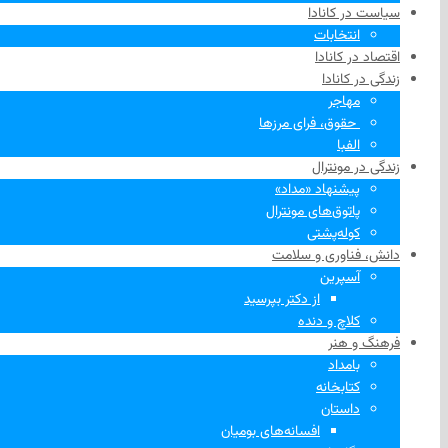
سیاست در کانادا
انتخابات
اقتصاد در کانادا
زندگی در کانادا
مهاجر
‌ حقوق، فرای مرزها
الفبا
زندگی در مونترال
پیشنهاد «مداد»
پاتوق‌های مونترال
کوله‌پشتی
دانش، فناوری و سلامت
آسپرین
از دکتر بپرسید
کلاچ و دنده
فرهنگ و هنر
بامداد
کتابخانه
داستان
افسانه‌های بومیان