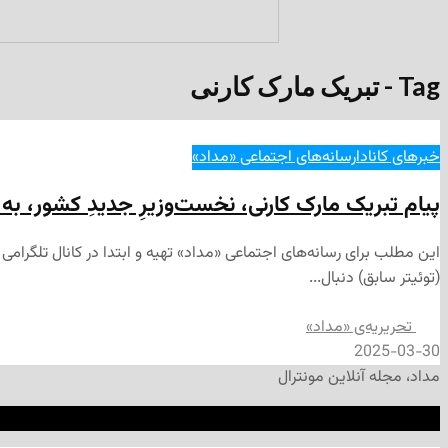
Tag - تبریک مارک کارنی
خبرهای کانادا
رسانه‌های اجتماعی «مداد»
پیام تبریک مارک کارنی، نخست‌وزیرِ جدیدِ کشور، ب
(توئیتر سابق) دنبال...
تحریریه‌ی «مداد»
2025-03-30
مداد، مجله آنلاین مونترال