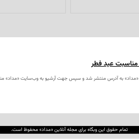
ه مناسبت عید فطر
تمام حقوق این وبگاه برای مجله آنلاین «مداد» محفوظ است.