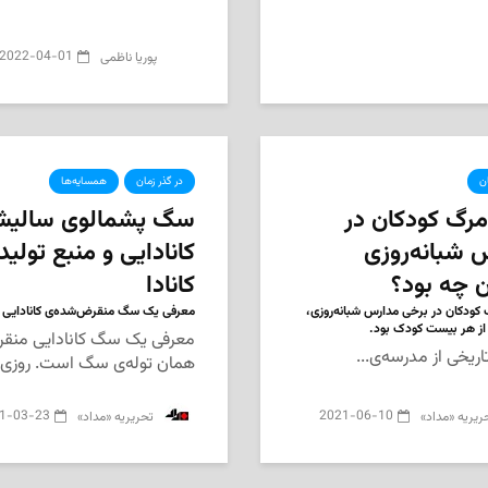
2022-04-01
پوریا ناظمی
ان
در گذر زمان
همسایه‌ها
رگ کودکان در
سگ پشمالوی سالیش
 شبانه‌روزی
کانادایی و منبع تولی
ن چه بود؟
کانادا
کودکان در برخی مدارس شبانه‌روزی،
معرفی یک سگ منقرض‌شده‌ی کانادایی به
ز هر بیست کودک بود.
ریخی از مدرسه‌ی...
همان توله‌ی سگ است. روزی که 
1-03-23
2021-06-10
حریریه «مداد»
‌ تحریریه «مداد»