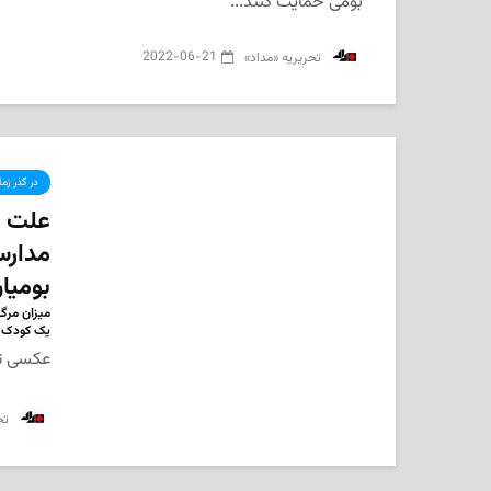
بومی حمایت کنند...
2022-06-21
‌ تحریریه «مداد»
در گذر زم
علت م
مدارس
بومیا
میزان مرگ 
یک کودک ا
عکسی تا
‌ ت