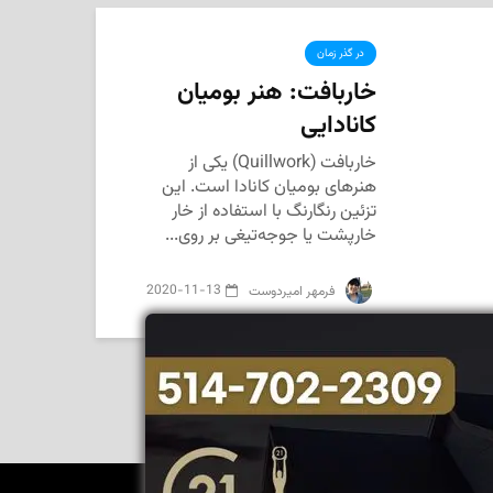
در گذر زمان
خاربافت: هنر بومیان
کانادایی
خاربافت (Quillwork) یکی از
هنرهای بومیان کانادا است. این
تزئین رنگارنگ با استفاده از خار
خارپشت یا جوجه‌تیغی بر روی...
2020-11-13
‌ فرمهر امیردوست