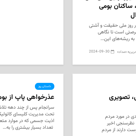
، ساکنان بومی
ل
در روز ملی حقیقت و آشتی
 فرصتی است تا نگاهی
به ریشه‌های این...
2024-09-30
حریریه «مداد»
داستان روز
ی، تصویری
عذرخواهی پاپ از بومی
سرانجام پس از چند دهه تلاش 
تحت مدیریت کلیسای کاتولیک د
ادی در مورد مردم
اذیت جسمی که در موارد متع
، نظرسنجی اخیر
تعداد بسیار بیشتری را به...
ماً دوست دارند از مردم