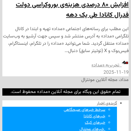
افزایش ۸۰ درصدی هزینه‌ی بوروکراسی دولت
نادا طی یک دهه
ی رسانه‌های اجتماعی «مداد» تهیه و ابتدا در کانال
داد» به آدرس منتشر شد و سپس جهت آرشیو به وب‌سایت
 گردید. شما می‌توانید «مداد» را در تلگرام، اینستاگرام،
ه «مداد»
2
نلاین مونترال
وق این وبگاه برای مجله آنلاین «مداد» محفوظ است.
‌ اخبار
سرخط خبرهای صبحگاهی
خبرهای کانادا
خبرهای کبک
‌ خبرهای مونترال