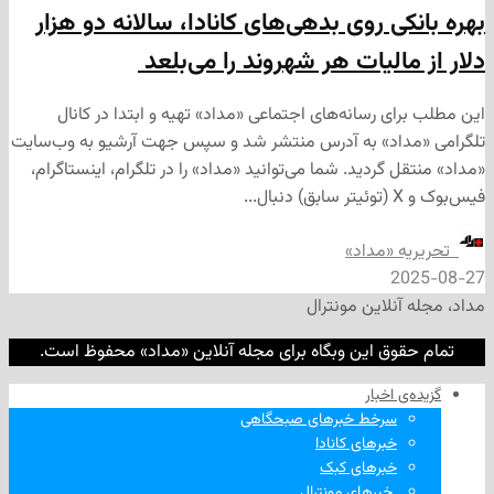
ی روی بدهی‌های کانادا، سالانه دو هزار
مالیات هر شهروند را می‌بلعد
ی رسانه‌های اجتماعی «مداد» تهیه و ابتدا در کانال
داد» به آدرس منتشر شد و سپس جهت آرشیو به وب‌سایت
 گردید. شما می‌توانید «مداد» را در تلگرام، اینستاگرام،
ه «مداد»
2
نلاین مونترال
وق این وبگاه برای مجله آنلاین «مداد» محفوظ است.
‌ اخبار
سرخط خبرهای صبحگاهی
خبرهای کانادا
خبرهای کبک
‌ خبرهای مونترال