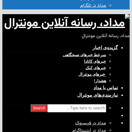
مداد در تلگرام
آنلاین مونترال
ی‌ اخبار
سرخط خبرهای صبحگاهی
خبرهای کانادا
خبرهای کبک
‌ خبرهای مونترال
هشدار!
با مداد
ندی‌های مونترال
Search
مداد در فیسبوک
مداد در اینستاگرام