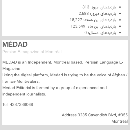
های امروز:
813
های دیروز:
2,683
های این هفته:
18,227
های این ماه:
123,549
های امسال:
0
MÉDAD
Persian E-magazine of Montr
éal
MÉDAD is an Independent, Montreal based, Persian La
Magazine.
Using the digital platform, Medad is trying to be the voice
Iranian-Montrealers.
Medad Editorial is formed by a group of experienced and
independent journalists.
Tel: 4387388068
Address:3285 Cavendish