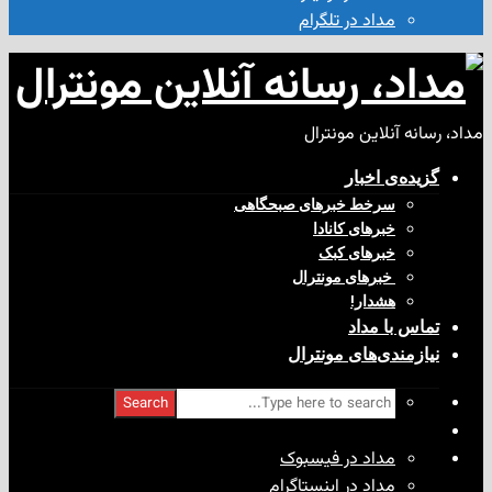
مداد در تلگرام
آنلاین مونترال
ی‌ اخبار
سرخط خبرهای صبحگاهی
خبرهای کانادا
خبرهای کبک
‌ خبرهای مونترال
هشدار!
با مداد
ندی‌های مونترال
Search
مداد در فیسبوک
مداد در اینستاگرام