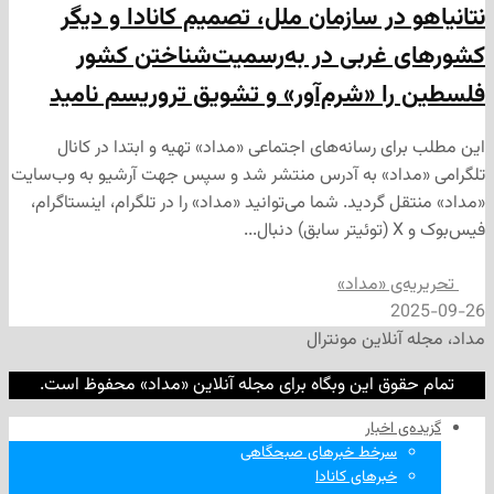
در سازمان ملل، تصمیم کانادا و دیگر
 غربی در به‌رسمیت‌شناختن کشور
ا «شرم‌آور» و تشویق تروریسم نامید
ی رسانه‌های اجتماعی «مداد» تهیه و ابتدا در کانال
داد» به آدرس منتشر شد و سپس جهت آرشیو به وب‌سایت
 گردید. شما می‌توانید «مداد» را در تلگرام، اینستاگرام،
‌ی «مداد»
2
نلاین مونترال
وق این وبگاه برای مجله آنلاین «مداد» محفوظ است.
‌ اخبار
سرخط خبرهای صبحگاهی
خبرهای کانادا