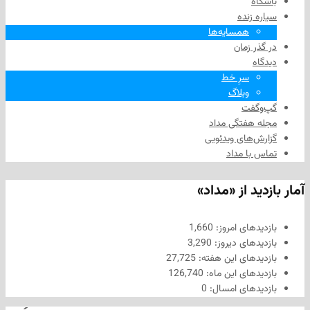
زنده
همسایه‌ها
 زمان
سرِ خط
وبلاگ
فت
هفتگی مداد
های ویدئویی
ا مداد
د از «مداد»
های امروز:
1,660
های دیروز:
3,290
های این هفته:
27,725
های این ماه:
126,740
های امسال:
0