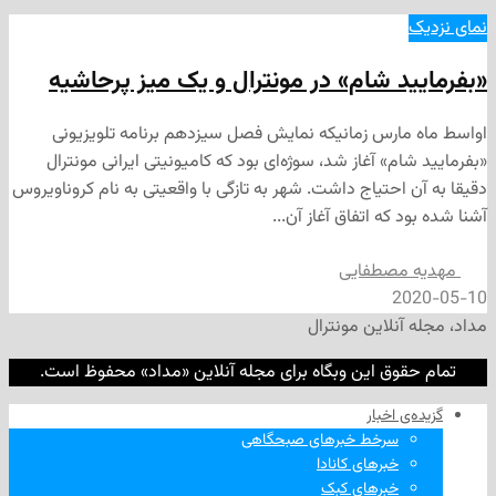
د شام» در مونترال و یک میز پرحاشیه
ارس زمانیکه نمایش فصل سیزدهم برنامه تلویزیونی
م» آغاز شد، سوژه‌ای بود که کامیونیتی ایرانی مونترال
احتیاج داشت. شهر به تازگی با واقعیتی به نام کروناویروس
 که اتفاق آغاز آن...
مصطفایی
2
نلاین مونترال
وق این وبگاه برای مجله آنلاین «مداد» محفوظ است.
‌ اخبار
سرخط خبرهای صبحگاهی
خبرهای کانادا
خبرهای کبک