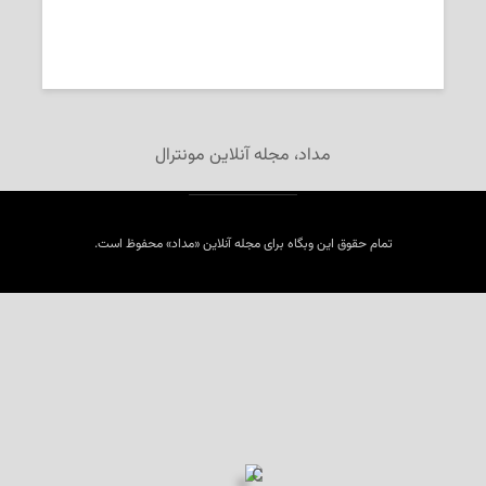
2025-09-18
تحریریه‌ی «مداد»
مداد، مجله آنلاین مونترال
تمام حقوق این وبگاه برای مجله آنلاین «مداد» محفوظ است.