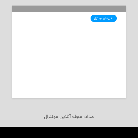
‌ خبرهای مونترال
اعلام جرم علیه مردی در لونگوی به
دلیل جعل برچسب‌های پارکینگ
ساکنان مونترال
2026-06-05
تحریریه‌ی «مداد»
مداد، مجله آنلاین مونترال