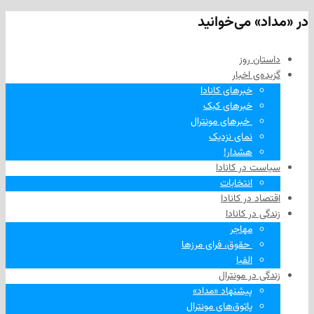
 می‌خوانید
 روز
‌ اخبار
خبرهای کانادا
خبرهای کبک
‌ خبرهای مونترال
نمای نزدیک
هشدار!
در کانادا
انتخابات
در کانادا
ر کانادا
مهاجر
‌ حقوق، فرای مرزها
الفبا
در مونترال
پیشنهاد «مداد»
پاتوق‌های مونترال