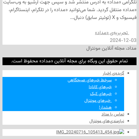
داد» به آدرس منتشر شد و سپس جهت آرشیو به وب‌سایت
 گردید. شما می‌توانید «مداد» را در تلگرام، اینستاگرام،
‌ی «مداد»
2
نلاین مونترال
وق این وبگاه برای مجله آنلاین «مداد» محفوظ است.
‌ اخبار
سرخط خبرهای صبحگاهی
خبرهای کانادا
خبرهای کبک
‌ خبرهای مونترال
هشدار!
ا مداد
دی‌های مونترال