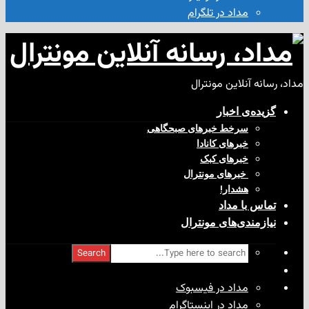
مداد در تلگرام
آنلاین مونترال
ی‌ اخبار
سرخط خبرهای صبحگاهی
خبرهای کانادا
خبرهای کبک
‌ خبرهای مونترال
هشدار!
با مداد
ندی‌های مونترال
Search
مداد در فیسبوک
مداد در اینستاگرام