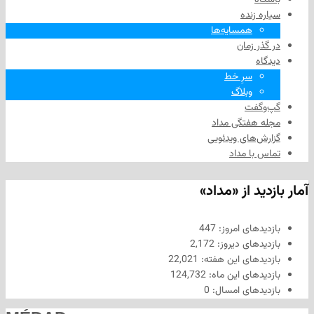
زنده
همسایه‌ها
 زمان
سرِ خط
وبلاگ
فت
هفتگی مداد
های ویدئویی
ا مداد
د از «مداد»
های امروز:
447
های دیروز:
2,172
های این هفته:
22,021
های این ماه:
124,732
های امسال:
0