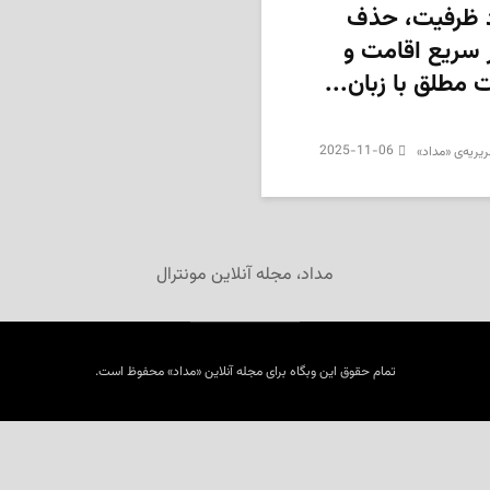
 ظرفیت، حذف
سریع اقامت و
 مطلق با زبان...
2025-11-06
یریه‌ی «مداد»
مداد، مجله آنلاین مونترال
تمام حقوق این وبگاه برای مجله آنلاین «مداد» محفوظ است.