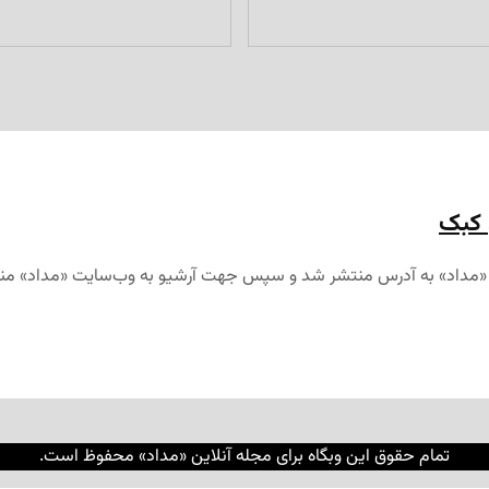
 کبک
تمام حقوق این وبگاه برای مجله آنلاین «مداد» محفوظ است.