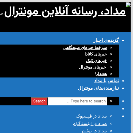
مد
گزیده‌ی‌ اخبار
سرخط خبرهای صبحگاهی
خبرهای کانادا
خبرهای کبک
‌ خبرهای مونترال
هشدار!
تماس با مداد
نیازمندی‌های مونترال
Search
مداد در فیسبوک
مداد در اینستاگرام
مداد در توئیتر