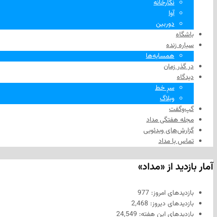
نگارخانه
آوا
دوربین
باشگاه
سیاره زنده
همسایه‌ها
در گذر زمان
دیدگاه
سرِ خط
وبلاگ
گپ‌وگفت
مجله هفتگی مداد
گزارش‌های ویدئویی
تماس با مداد
آمار بازدید از «مداد»
بازدیدهای امروز:
977
بازدیدهای دیروز:
2,468
بازدیدهای این هفته:
24,549