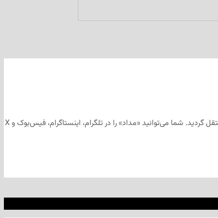
این مطلب برای رسانه‌های اجتماعی «مداد» تهیه و ابتدا در کانال تلگرامی «مداد» به آدرس منتشر شد و سپس جهت آرشیو به وب‌سایت «مداد» منتقل گردید. شما می‌توانید «مداد» را در تلگرام، اینستاگرام، فیس‌بوک و X