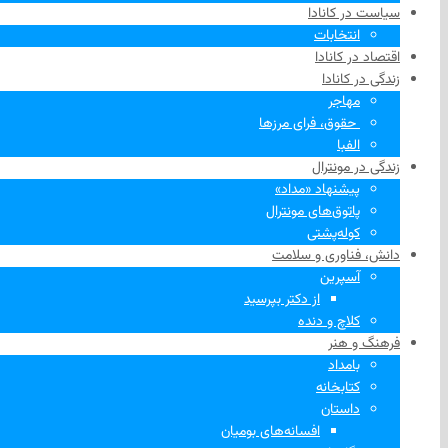
سیاست در کانادا
انتخابات
اقتصاد در کانادا
زندگی در کانادا
مهاجر
‌ حقوق، فرای مرزها
الفبا
زندگی در مونترال
پیشنهاد «مداد»
پاتوق‌های مونترال
کوله‌پشتی
دانش، فناوری و سلامت
آسپرین
از دکتر بپرسید
کلاچ و دنده
فرهنگ و هنر
بامداد
کتابخانه
داستان
افسانه‌های بومیان