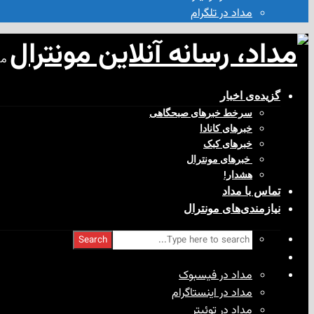
مداد در تلگرام
مد
گزیده‌ی‌ اخبار
سرخط خبرهای صبحگاهی
خبرهای کانادا
خبرهای کبک
‌ خبرهای مونترال
هشدار!
تماس با مداد
نیازمندی‌های مونترال
Search
مداد در فیسبوک
مداد در اینستاگرام
مداد در توئیتر