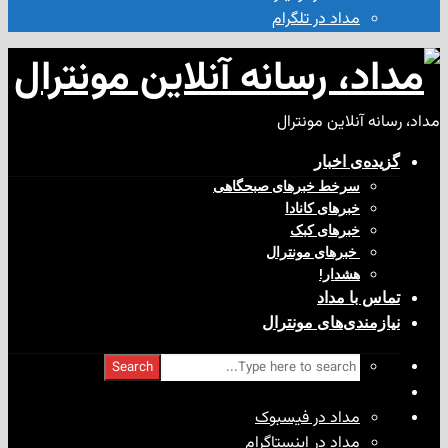
مداد در تلگرام
آنلاین مونترال
ی‌ اخبار
سرخط خبرهای صبحگاهی
خبرهای کانادا
خبرهای کبک
‌ خبرهای مونترال
هشدار!
با مداد
ندی‌های مونترال
Search
مداد در فیسبوک
مداد در اینستاگرام