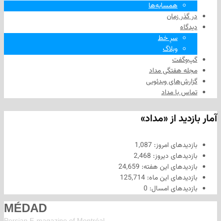
همسایه‌ها
 زمان
سرِ خط
وبلاگ
فت
هفتگی مداد
های ویدئویی
ا مداد
د از «مداد»
های امروز:
1,087
های دیروز:
2,468
های این هفته:
24,659
های این ماه:
125,714
های امسال:
0
MÉDAD
Persian E-magazine of Montr
éal