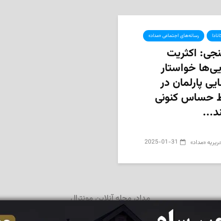
نادا
رسانه‌های اجتماعی «مداد»
جی: اکثریت
یی‌ها خواستار
یی پارلمان در
 حساس کنونی
...
2025-01-31
حریریه «مداد»
مداد، مجله آنلاین مونترال