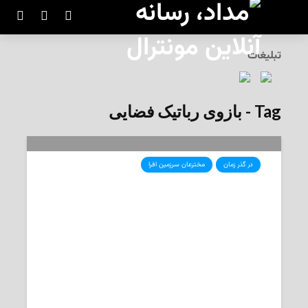
تبلیغات
Tag - بازوی رباتیک فضایی
در گذر زمان
مخترعان سرزمین افرا
مخترعان سرزمین افرا: بازوی کانادایی،
افتخار فضایی کانادا و میراثی برای آینده