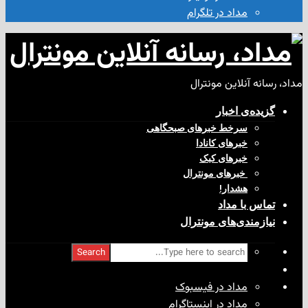
مداد در تلگرام
آنلاین مونترال
ی‌ اخبار
سرخط خبرهای صبحگاهی
خبرهای کانادا
خبرهای کبک
‌ خبرهای مونترال
هشدار!
با مداد
ندی‌های مونترال
Search
مداد در فیسبوک
مداد در اینستاگرام