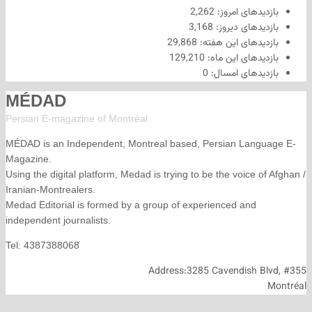
های امروز:
2,262
های دیروز:
3,168
های این هفته:
29,868
های این ماه:
129,210
های امسال:
0
MÉDAD
Persian E-magazine of Montr
éal
MÉDAD is an Independent, Montreal based, Persian La
Magazine.
Using the digital platform, Medad is trying to be the voice
Iranian-Montrealers.
Medad Editorial is formed by a group of experienced and
independent journalists.
Tel: 4387388068
Address:3285 Cavendish