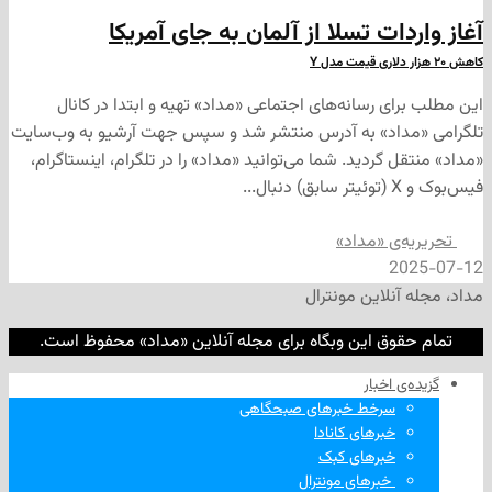
ات تسلا از آلمان به جای آمریکا
ی رسانه‌های اجتماعی «مداد» تهیه و ابتدا در کانال
داد» به آدرس منتشر شد و سپس جهت آرشیو به وب‌سایت
 گردید. شما می‌توانید «مداد» را در تلگرام، اینستاگرام،
‌ی «مداد»
2
نلاین مونترال
وق این وبگاه برای مجله آنلاین «مداد» محفوظ است.
‌ اخبار
سرخط خبرهای صبحگاهی
خبرهای کانادا
خبرهای کبک
‌ خبرهای مونترال