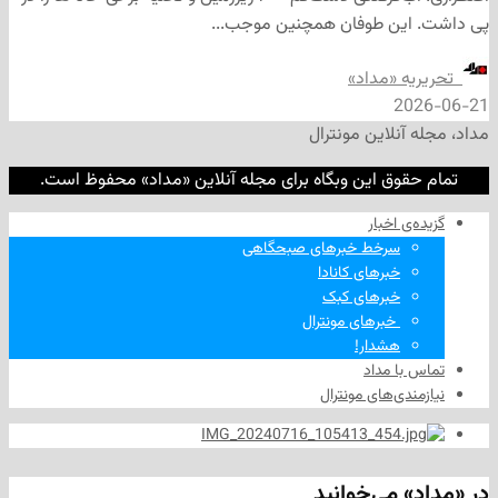
ین طوفان همچنین موجب...
ه «مداد»
2
نلاین مونترال
وق این وبگاه برای مجله آنلاین «مداد» محفوظ است.
‌ اخبار
سرخط خبرهای صبحگاهی
خبرهای کانادا
خبرهای کبک
‌ خبرهای مونترال
هشدار!
ا مداد
دی‌های مونترال
 می‌خوانید