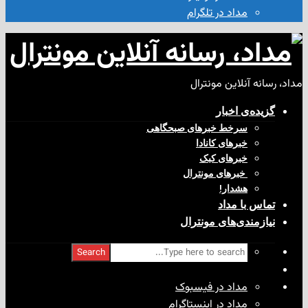
مداد در تلگرام
آنلاین مونترال
ی‌ اخبار
سرخط خبرهای صبحگاهی
خبرهای کانادا
خبرهای کبک
‌ خبرهای مونترال
هشدار!
با مداد
ندی‌های مونترال
Search
مداد در فیسبوک
مداد در اینستاگرام