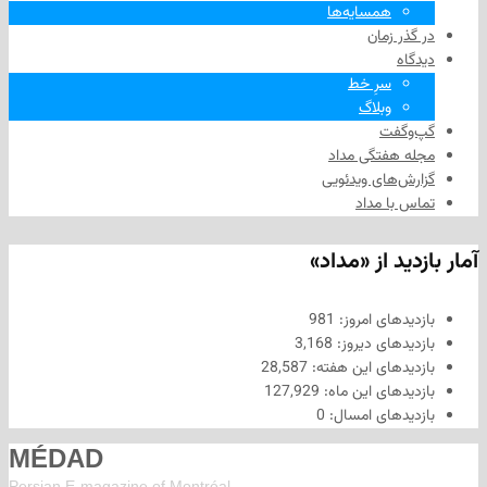
همسایه‌ها
 زمان
سرِ خط
وبلاگ
فت
هفتگی مداد
های ویدئویی
ا مداد
د از «مداد»
های امروز:
981
های دیروز:
3,168
های این هفته:
28,587
های این ماه:
127,929
های امسال:
0
MÉDAD
Persian E-magazine of Montr
éal