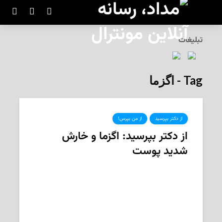
تبلیغات
Tag - اگزما
از دکتر بپرسید
از من بپرس!
از دکتر بپرسید: اگزما و خارش
شدید پوست