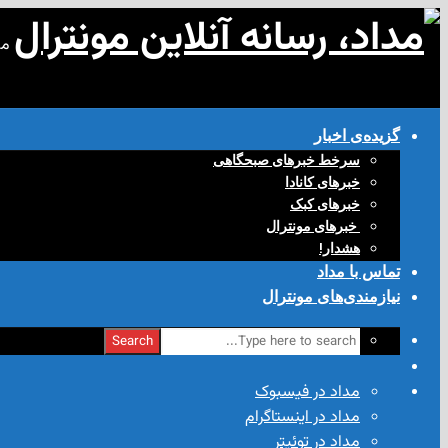
مد
گزیده‌ی‌ اخبار
سرخط خبرهای صبحگاهی
خبرهای کانادا
خبرهای کبک
‌ خبرهای مونترال
هشدار!
تماس با مداد
نیازمندی‌های مونترال
Search
مداد در فیسبوک
مداد در اینستاگرام
مداد در توئیتر