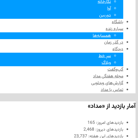
نگارخانه
آوا
دوربین
باشگاه
سیاره زنده
همسایه‌ها
در گذر زمان
دیدگاه
سرِ خط
وبلاگ
گپ‌وگفت
مجله هفتگی مداد
گزارش‌های ویدئویی
تماس با مداد
آمار بازدید از «مداد»
بازدیدهای امروز:
165
بازدیدهای دیروز:
2,468
بازدیدهای این هفته:
23,737