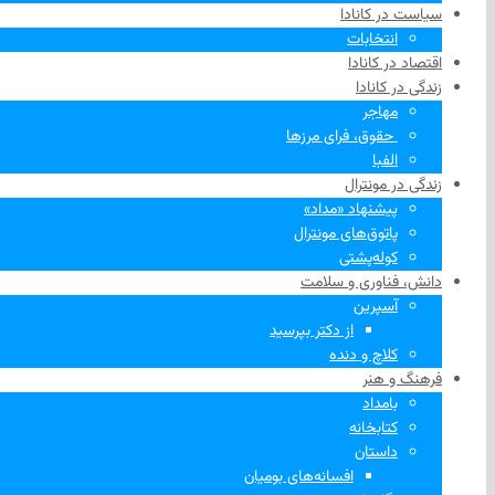
سیاست در کانادا
انتخابات
اقتصاد در کانادا
زندگی در کانادا
مهاجر
‌ حقوق، فرای مرزها
الفبا
زندگی در مونترال
پیشنهاد «مداد»
پاتوق‌های مونترال
کوله‌پشتی
دانش، فناوری و سلامت
آسپرین
از دکتر بپرسید
کلاچ و دنده
فرهنگ و هنر
بامداد
کتابخانه
داستان
افسانه‌های بومیان