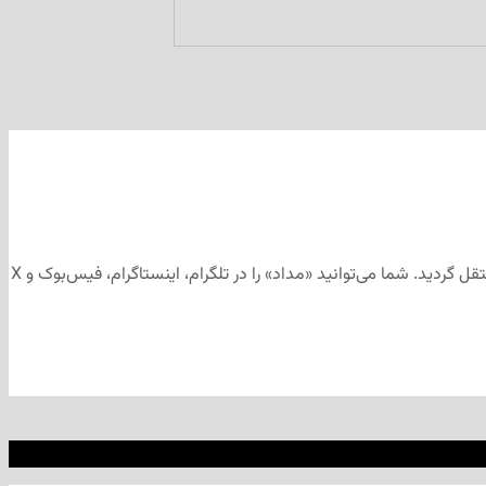
این مطلب برای رسانه‌های اجتماعی «مداد» تهیه و ابتدا در کانال تلگرامی «مداد» به آدرس منتشر شد و سپس جهت آرشیو به وب‌سایت «مداد» منتقل گردید. شما می‌توانید «مداد» را در تلگرام، اینستاگرام، فیس‌بوک و X