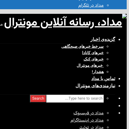
مداد در تلگرام
مد
گزیده‌ی‌ اخبار
سرخط خبرهای صبحگاهی
خبرهای کانادا
خبرهای کبک
‌ خبرهای مونترال
هشدار!
تماس با مداد
نیازمندی‌های مونترال
Search
مداد در فیسبوک
مداد در اینستاگرام
مداد در توئیتر