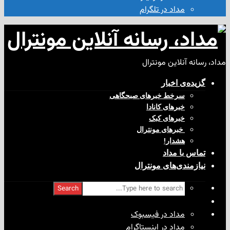
مداد در تلگرام
آنلاین مونترال
ی‌ اخبار
سرخط خبرهای صبحگاهی
خبرهای کانادا
خبرهای کبک
‌ خبرهای مونترال
هشدار!
با مداد
ندی‌های مونترال
Search
مداد در فیسبوک
مداد در اینستاگرام