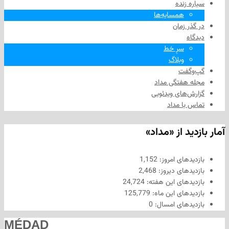
زنده
همسایه‌ها
 زمان
سرِ خط
وبلاگ
فت
هفتگی مداد
های ویدئویی
ا مداد
د از «مداد»
های امروز:
1,152
های دیروز:
2,468
های این هفته:
24,724
های این ماه:
125,779
های امسال:
0
MÉDAD