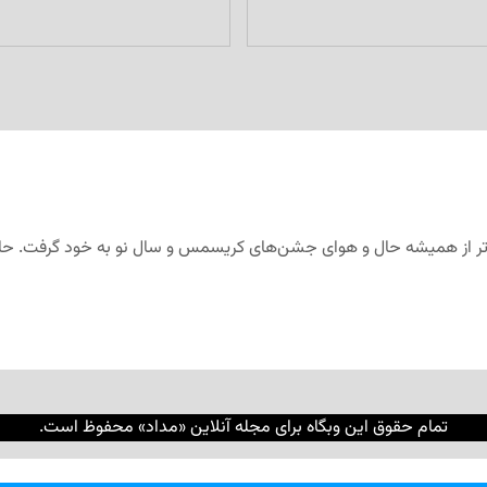
ودتر از همیشه حال و هوای جشن‌های کریسمس و سال نو به خود گرفت. حال
تمام حقوق این وبگاه برای مجله آنلاین «مداد» محفوظ است.