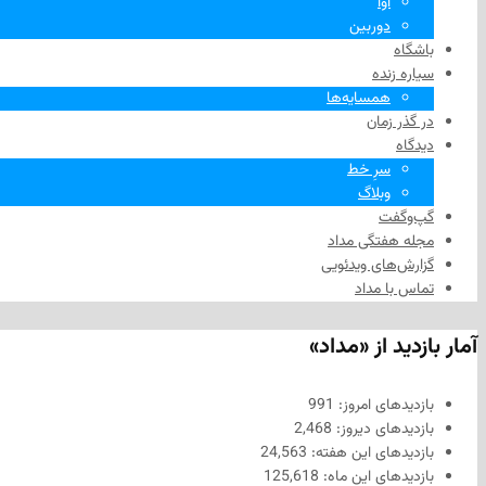
آوا
دوربین
باشگاه
سیاره زنده
همسایه‌ها
در گذر زمان
دیدگاه
سرِ خط
وبلاگ
گپ‌وگفت
مجله هفتگی مداد
گزارش‌های ویدئویی
تماس با مداد
آمار بازدید از «مداد»
بازدیدهای امروز:
991
بازدیدهای دیروز:
2,468
بازدیدهای این هفته:
24,563
بازدیدهای این ماه:
125,618