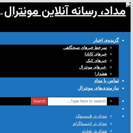
مد
گزیده‌ی‌ اخبار
سرخط خبرهای صبحگاهی
خبرهای کانادا
خبرهای کبک
‌ خبرهای مونترال
هشدار!
تماس با مداد
نیازمندی‌های مونترال
Search
مداد در فیسبوک
مداد در اینستاگرام
مداد در توئیتر