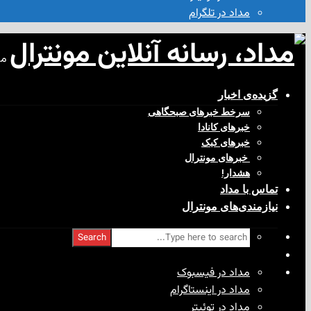
مداد در تلگرام
مد
گزیده‌ی‌ اخبار
سرخط خبرهای صبحگاهی
خبرهای کانادا
خبرهای کبک
‌ خبرهای مونترال
هشدار!
تماس با مداد
نیازمندی‌های مونترال
Search
مداد در فیسبوک
مداد در اینستاگرام
مداد در توئیتر