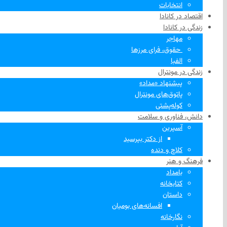
انتخابات
اقتصاد در کانادا
زندگی در کانادا
مهاجر
‌ حقوق، فرای مرزها
الفبا
زندگی در مونترال
پیشنهاد «مداد»
پاتوق‌های مونترال
کوله‌پشتی
دانش، فناوری و سلامت
آسپرین
از دکتر بپرسید
کلاچ و دنده
فرهنگ و هنر
بامداد
کتابخانه
داستان
افسانه‌های بومیان
نگارخانه