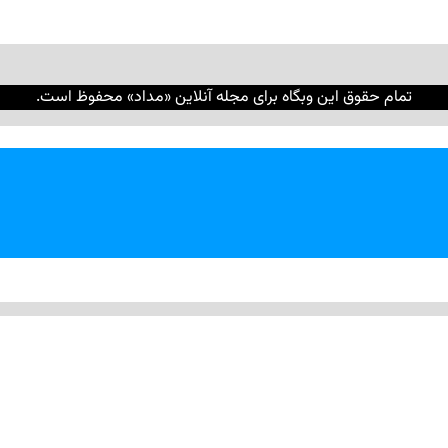
تمام حقوق این وبگاه برای مجله آنلاین «مداد» محفوظ است.