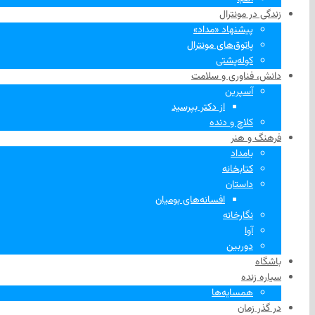
زندگی در مونترال
پیشنهاد «مداد»
پاتوق‌های مونترال
کوله‌پشتی
دانش، فناوری و سلامت
آسپرین
از دکتر بپرسید
کلاچ و دنده
فرهنگ و هنر
بامداد
کتابخانه
داستان
افسانه‌های بومیان
نگارخانه
آوا
دوربین
باشگاه
سیاره زنده
همسایه‌ها
در گذر زمان