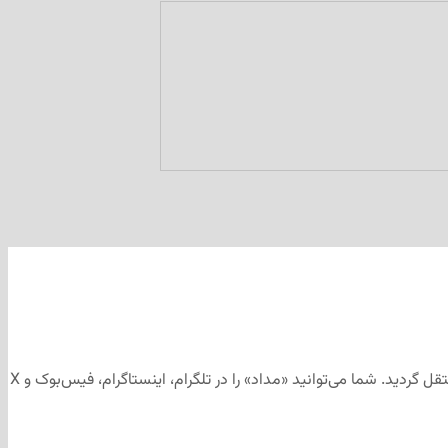
این مطلب برای رسانه‌های اجتماعی «مداد» تهیه و ابتدا در کانال تلگرامی «مداد» به آدرس منتشر شد و سپس جهت آرشیو به وب‌سایت «مداد» منتقل گردید. شما می‌توانید «مداد» را در تلگرام، اینستاگرام، فیس‌بوک و X