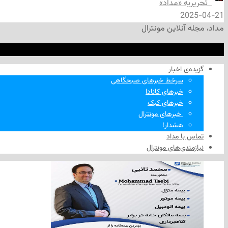
‌ تحریریه «مداد»
2025-04-21
مداد، مجله آنلاین مونترال
گزیده‌ی‌ اخبار
سرخط خبرهای صبحگاهی
خبرهای کانادا
خبرهای کبک
‌ خبرهای مونترال
هشدار!
تماس با مداد
نیازمندی‌های مونترال