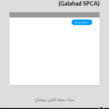
(Galahad SPCA)
‌ خبرهای مونترال
مشاهده‌ی یک بچه کانگورو در
بوشرویل در ساحل‌جنوبی مونترال
2026-06-15
تحریریه‌ی «مداد»
مداد، مجله آنلاین مونترال