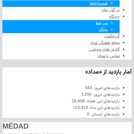
همسایه‌ها
 زمان
سرِ خط
وبلاگ
فت
هفتگی مداد
های ویدئویی
ا مداد
د از «مداد»
های امروز:
343
های دیروز:
3,290
های این هفته:
26,408
های این ماه:
125,423
های امسال:
0
MÉDAD
Persian E-magazine of Montr
éal