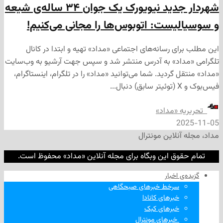
شهردار جدید نیویورک یک جوان ۳۴ ساله‌ی شیعه
یست: اتوبوس‌ها را مجانی می‌کنیم!
ی رسانه‌های اجتماعی «مداد» تهیه و ابتدا در کانال
داد» به آدرس منتشر شد و سپس جهت آرشیو به وب‌سایت
 گردید. شما می‌توانید «مداد» را در تلگرام، اینستاگرام،
ه «مداد»
2
نلاین مونترال
وق این وبگاه برای مجله آنلاین «مداد» محفوظ است.
‌ اخبار
سرخط خبرهای صبحگاهی
خبرهای کانادا
خبرهای کبک
‌ خبرهای مونترال