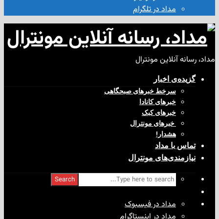
مداد در تلگرام
آنلاین مونترال
ی‌ اخبار
سرخط خبرهای صبحگاهی
خبرهای کانادا
خبرهای کبک
‌ خبرهای مونترال
هشدار!
با مداد
ندی‌های مونترال
Search
مداد در فیسبوک
مداد در اینستاگرام