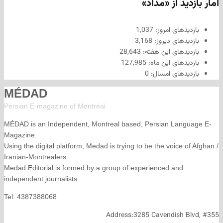
د از «مداد»
های امروز:
1,037
های دیروز:
3,168
های این هفته:
28,643
های این ماه:
127,985
های امسال:
0
MÉDAD
Persian E-magazine of Montr
éal
MÉDAD is an Independent, Montreal based, Persian La
Magazine.
Using the digital platform, Medad is trying to be the voice
Iranian-Montrealers.
Medad Editorial is formed by a group of experienced and
independent journalists.
Tel: 4387388068
Address:3285 Cavendish