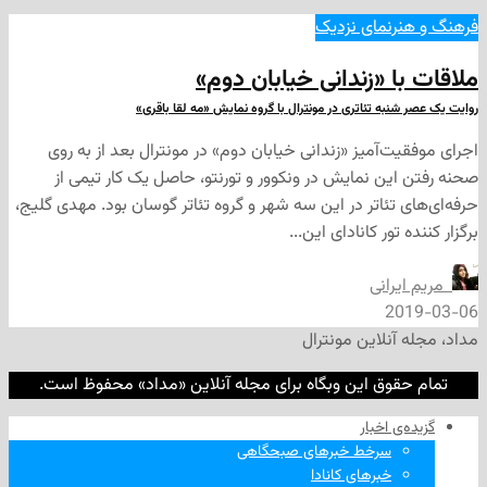
ر
نمای نزدیک
 «زندانی خیابان دوم»
به تئاتری در مونترال با گروه نمایش «مه لقا باقری»
‌آمیز «زندانی خیابان دوم» در مونترال بعد از به روی
ین نمایش در ونکوور و تورنتو، حاصل یک کار تیمی از
تئاتر در این سه شهر و گروه تئاتر گوسان بود. مهدی گلیج،
تور کانادای این...
رانی
2
نلاین مونترال
وق این وبگاه برای مجله آنلاین «مداد» محفوظ است.
‌ اخبار
سرخط خبرهای صبحگاهی
خبرهای کانادا