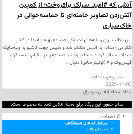
#امید_سرلک برافروخت؛ از کمپین
تصاویر خامنه‌ای تا حماسه‌خوانی در
ری
ی رسانه‌های اجتماعی «مداد» تهیه و ابتدا در کانال
داد» به آدرس منتشر شد و سپس جهت آرشیو به وب‌سایت
 گردید. شما می‌توانید «مداد» را در تلگرام، اینستاگرام،
‌ی «مداد»
2
نلاین مونترال
وق این وبگاه برای مجله آنلاین «مداد» محفوظ است.
‌ اخبار
سرخط خبرهای صبحگاهی
خبرهای کانادا