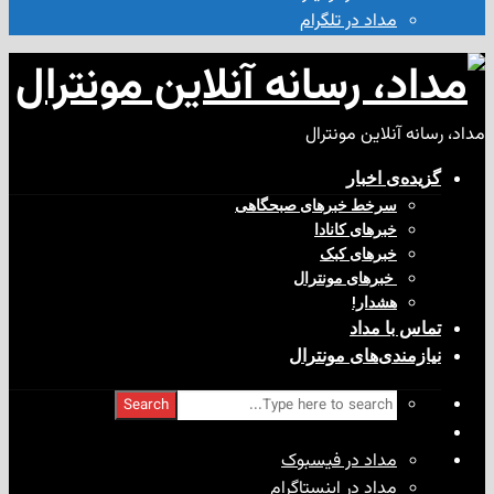
مداد در تلگرام
آنلاین مونترال
ی‌ اخبار
سرخط خبرهای صبحگاهی
خبرهای کانادا
خبرهای کبک
‌ خبرهای مونترال
هشدار!
با مداد
ندی‌های مونترال
Search
مداد در فیسبوک
مداد در اینستاگرام