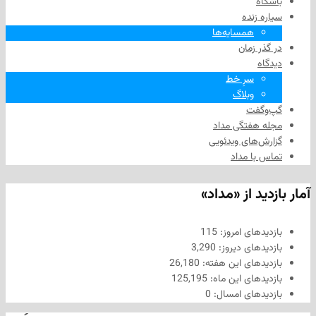
زنده
همسایه‌ها
 زمان
سرِ خط
وبلاگ
فت
هفتگی مداد
های ویدئویی
ا مداد
د از «مداد»
های امروز:
115
های دیروز:
3,290
های این هفته:
26,180
های این ماه:
125,195
های امسال:
0