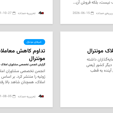
نیست، بلکه فروش آن...
1-10-27
2026-06-15
یریه‌ی «مداد»
‌ تحریریه «مداد»
‌ خبرهای مونترال
لاک مونترال
تداوم کاهش معاملات
مونترال
ایه‌گذاران داشته
 دیگر کشور (یعنی
گزارش انجمن تخصصی مشاوران املاک کبک د
 آینده به قطب
انجمن تخصصی مشاوران املاک 
ژوئیه را منتشر کرد. بر اساس
املاک، همچنان شاهد بالا رفت
1-08-05
‌ تحریریه «مداد»