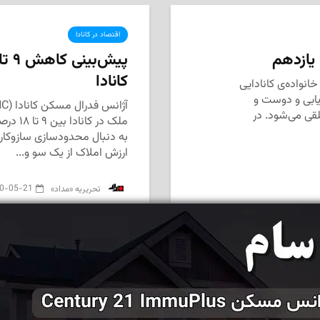
اقتصاد در کانادا
 یازدهم
کانادا
نواده‌ی کانادایی
ریابی و دوست و
قی می‌شود. در
ملک در 
به دنبال محدودسازی سازوکا
ارزش املاک از یک سو و...
0-05-21
‌ تحریریه «مداد»
مداد، مجله آنلاین مونترال