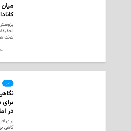
میان م
کانادا
پژوهش 
کمک هو
تحر
الفبا
نگاهی
برای ب
در ام
برای افز
گاهی به