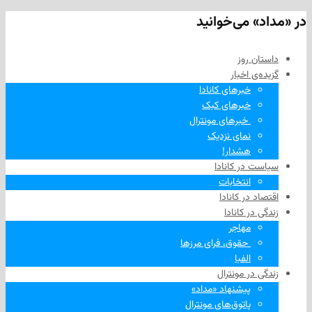
 می‌خوانید
 روز
‌ اخبار
خبرهای کانادا
خبرهای کبک
‌ خبرهای مونترال
نمای نزدیک
هشدار!
در کانادا
انتخابات
در کانادا
ر کانادا
مهاجر
‌ حقوق، فرای مرزها
الفبا
در مونترال
پیشنهاد «مداد»
پاتوق‌های مونترال