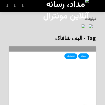
تبلیغات
Tag - الیف شافاک
بامداد
کتابخانه
معرفی کتاب: «ملت عشق»، اثر الیف
شافاک، ترجمه‌ی ارسلان فصیحی