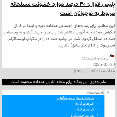
پلیس لاوال: ۴۰ درصد موارد خشونت مسلحانه
 نوجوانان است
ی رسانه‌های اجتماعی «مداد» تهیه و ابتدا در کانال
داد» به آدرس منتشر شد و سپس جهت آرشیو به وب‌سایت
 گردید. شما می‌توانید «مداد» را در تلگرام، اینستاگرام،
ه «مداد»
2
نلاین مونترال
وق این وبگاه برای مجله آنلاین «مداد» محفوظ است.
‌ اخبار
سرخط خبرهای صبحگاهی
خبرهای کانادا
خبرهای کبک
‌ خبرهای مونترال