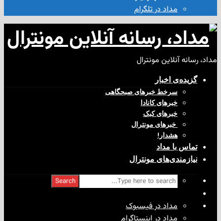
مداد در تلگرام
آنلاین مونترال
ی‌ اخبار
سرخط خبرهای صبحگاهی
خبرهای کانادا
خبرهای کبک
‌ خبرهای مونترال
هشدار!
با مداد
ندی‌های مونترال
Search
مداد در فیسبوک
مداد در اینستاگرام