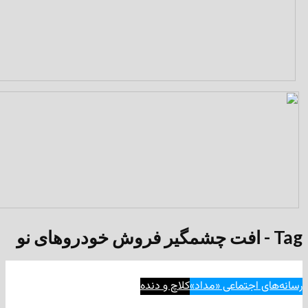
جتماعی «مداد»
کلاچ و دنده