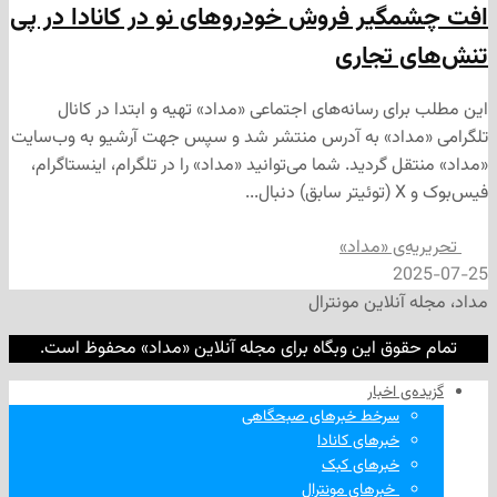
یر فروش خودروهای نو در کانادا در پی
 تجاری
ی رسانه‌های اجتماعی «مداد» تهیه و ابتدا در کانال
داد» به آدرس منتشر شد و سپس جهت آرشیو به وب‌سایت
 گردید. شما می‌توانید «مداد» را در تلگرام، اینستاگرام،
‌ی «مداد»
2
نلاین مونترال
وق این وبگاه برای مجله آنلاین «مداد» محفوظ است.
‌ اخبار
سرخط خبرهای صبحگاهی
خبرهای کانادا
خبرهای کبک
‌ خبرهای مونترال