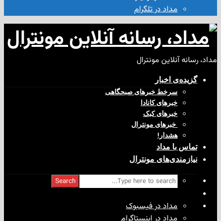
مداد در تلگرام
آنلاین مونترال
ی‌ اخبار
سرخط خبرهای صبحگاهی
خبرهای کانادا
خبرهای کبک
‌ خبرهای مونترال
هشدار!
با مداد
ندی‌های مونترال
Search
مداد در فیسبوک
مداد در اینستاگرام