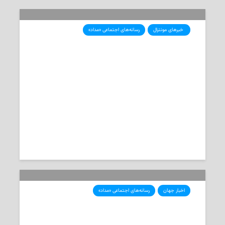
‌ خبرهای مونترال
رسانه‌های اجتماعی «مداد»
«دوشنبه جهنمی» در مونترال
اختلال در حمل‌ونقل با اعتصاب کامیون‌داران
2025-09-22
تحریریه‌ی «مداد»
اخبار جهان
رسانه‌های اجتماعی «مداد»
شاهزاده رضا پهلوی خطاب به ایرانیان
خارج از کشور: نگذارید صدای اعتصاب