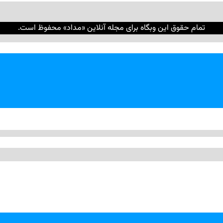
تمام حقوق این وبگاه برای مجله آنلاین «مداد» محفوظ است.