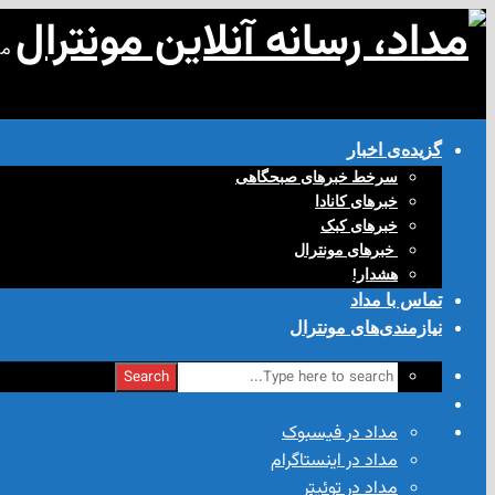
مد
گزیده‌ی‌ اخبار
سرخط خبرهای صبحگاهی
خبرهای کانادا
خبرهای کبک
‌ خبرهای مونترال
هشدار!
تماس با مداد
نیازمندی‌های مونترال
Search
مداد در فیسبوک
مداد در اینستاگرام
مداد در توئیتر