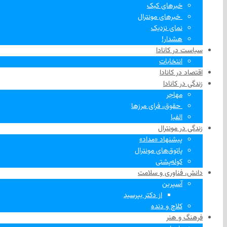
خبرهای کبک
‌ خبرهای مونترال
نمای نزدیک
هشدار!
سیاست در کانادا
انتخابات
اقتصاد در کانادا
زندگی در کانادا
مهاجر
‌ حقوق، فرای مرزها
الفبا
زندگی در مونترال
پیشنهاد «مداد»
پاتوق‌های مونترال
کوله‌پشتی
دانش، فناوری و سلامت
آسپرین
از دکتر بپرسید
کلاچ و دنده
فرهنگ و هنر