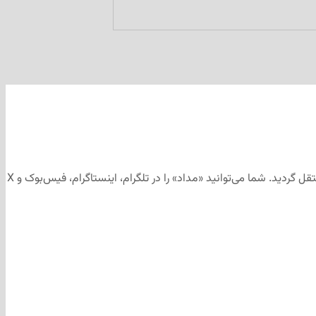
این مطلب برای رسانه‌های اجتماعی «مداد» تهیه و ابتدا در کانال تلگرامی «مداد» به آدرس منتشر شد و سپس جهت آرشیو به وب‌سایت «مداد» منتقل گردید. شما می‌توانید «مداد» را در تلگرام، اینستاگرام، فیس‌بوک و X