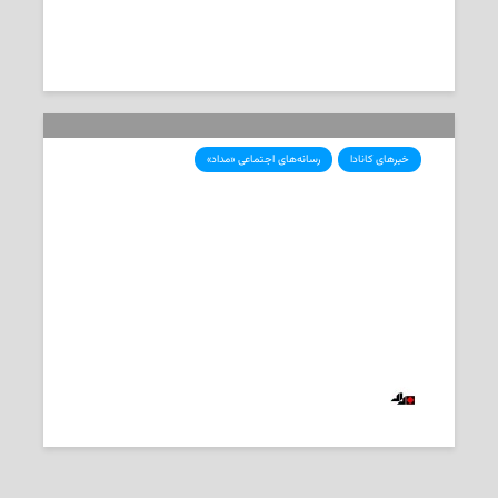
2025-05-20
تحریریه‌ی «مداد»
خبرهای کانادا
رسانه‌های اجتماعی «مداد»
اعتصاب احتمالی کارکنان پست کانادا از
روز جمعه به دلیل بن‌بست در مذاکرات
2025-05-20
‌ تحریریه «مداد»