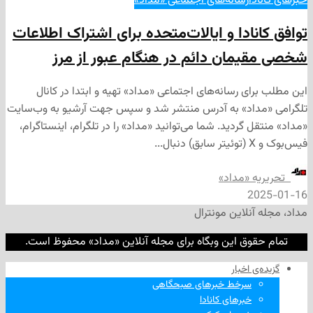
ا
رسانه‌های اجتماعی «مداد»
ادا و ایالات‌متحده برای اشتراک اطلاعات
مان دائم در هنگام عبور از مرز
ی رسانه‌های اجتماعی «مداد» تهیه و ابتدا در کانال
داد» به آدرس منتشر شد و سپس جهت آرشیو به وب‌سایت
 گردید. شما می‌توانید «مداد» را در تلگرام، اینستاگرام،
ه «مداد»
2
نلاین مونترال
وق این وبگاه برای مجله آنلاین «مداد» محفوظ است.
‌ اخبار
سرخط خبرهای صبحگاهی
خبرهای کانادا