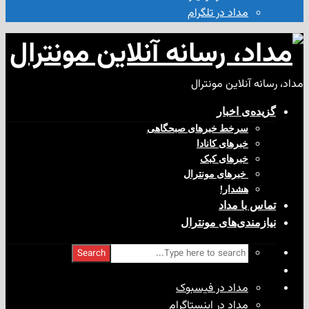
مداد در تلگرام
آنلاین مونترال
ی‌ اخبار
سرخط خبرهای صبحگاهی
خبرهای کانادا
خبرهای کبک
‌ خبرهای مونترال
هشدار!
با مداد
ندی‌های مونترال
Search
مداد در فیسبوک
مداد در اینستاگرام