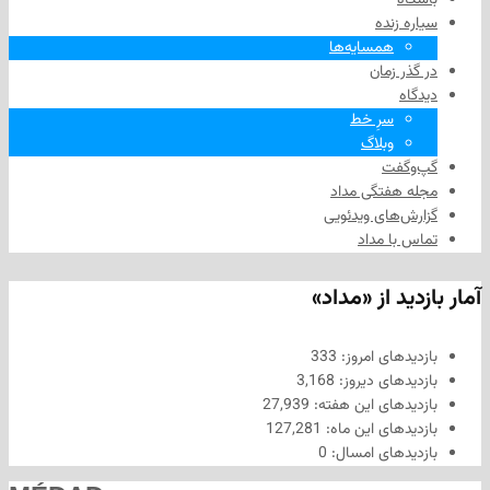
زنده
همسایه‌ها
 زمان
سرِ خط
وبلاگ
فت
هفتگی مداد
های ویدئویی
ا مداد
د از «مداد»
های امروز:
333
های دیروز:
3,168
های این هفته:
27,939
های این ماه:
127,281
های امسال:
0