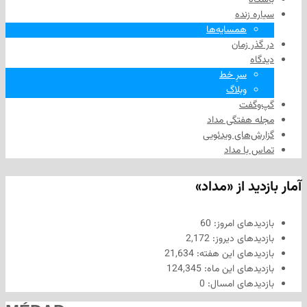
زنده
همسایه‌ها
 زمان
سرِ خط
وبلاگ
فت
هفتگی مداد
های ویدئویی
ا مداد
د از «مداد»
های امروز:
60
های دیروز:
2,172
های این هفته:
21,634
های این ماه:
124,345
های امسال:
0