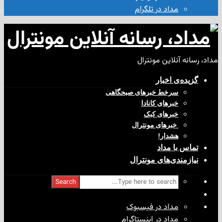
مداد در تلگرام
آنلاین مونترال
ی‌ اخبار
سرخط خبرهای صبحگاهی
خبرهای کانادا
خبرهای کبک
‌ خبرهای مونترال
هشدار!
با مداد
ندی‌های مونترال
Search
مداد در فیسبوک
مداد در اینستاگرام