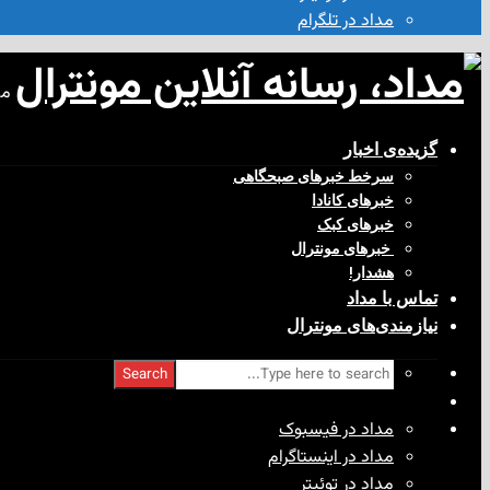
مداد در تلگرام
مد
گزیده‌ی‌ اخبار
سرخط خبرهای صبحگاهی
خبرهای کانادا
خبرهای کبک
‌ خبرهای مونترال
هشدار!
تماس با مداد
نیازمندی‌های مونترال
Search
مداد در فیسبوک
مداد در اینستاگرام
مداد در توئیتر