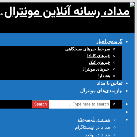
مد
گزیده‌ی‌ اخبار
سرخط خبرهای صبحگاهی
خبرهای کانادا
خبرهای کبک
‌ خبرهای مونترال
هشدار!
تماس با مداد
نیازمندی‌های مونترال
Search
مداد در فیسبوک
مداد در اینستاگرام
مداد در توئیتر