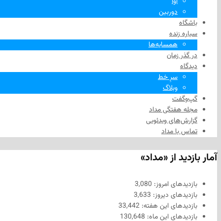
آوا
دوربین
باشگاه
سیاره زنده
همسایه‌ها
در گذر زمان
دیدگاه
سرِ خط
وبلاگ
گپ‌وگفت
مجله هفتگی مداد
گزارش‌های ویدئویی
تماس با مداد
آمار بازدید از «مداد»
بازدیدهای امروز:
3,080
بازدیدهای دیروز:
3,633
بازدیدهای این هفته:
33,442
بازدیدهای این ماه:
130,648