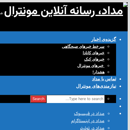
مد
گزیده‌ی‌ اخبار
سرخط خبرهای صبحگاهی
خبرهای کانادا
خبرهای کبک
‌ خبرهای مونترال
هشدار!
تماس با مداد
نیازمندی‌های مونترال
Search
مداد در فیسبوک
مداد در اینستاگرام
مداد در توئیتر