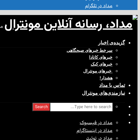
مداد در تلگرام
مد
گزیده‌ی‌ اخبار
سرخط خبرهای صبحگاهی
خبرهای کانادا
خبرهای کبک
‌ خبرهای مونترال
هشدار!
تماس با مداد
نیازمندی‌های مونترال
Search
مداد در فیسبوک
مداد در اینستاگرام
مداد در توئیتر