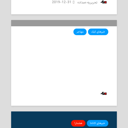
2019-12-31
‌ تحریریه «مداد»
خبرهای کبک
مهاجر
قانون جدید مهاجرت به کبک: اولویت با
افراد متخصص دارای پیشنهاد شغلی
فرآیند سه‌مرحله‌ای جدید، زمان انتظار برای بررسی پرونده‌های مهاجرتی را از
۳۶ ماه به ۶ ماه کاهش می‌دهد
2019-06-28
‌ تحریریه «مداد»
خبرهای کانادا
هشدار!