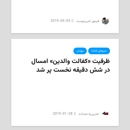
2019-03-03
‌ فرمهر امیردوست
خبرهای کانادا
مهاجر
ظرفیت «کفالت والدین» امسال
در شش دقیقه نخست پر شد
2019-01-28
‌ تحریریه «مداد»