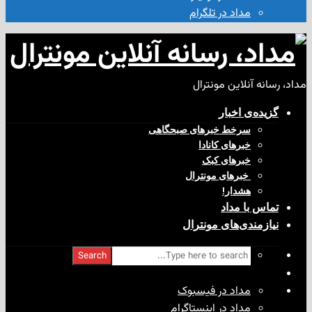
مداد در تلگرام
آنلاین مونترال
ی‌ اخبار
سرخط خبرهای صبحگاهی
خبرهای کانادا
خبرهای کبک
‌ خبرهای مونترال
هشدار!
با مداد
ندی‌های مونترال
Search
مداد در فیسبوک
مداد در اینستاگرام