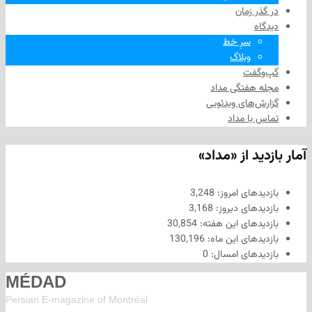
 زمان
سرِ خط
وبلاگ
فت
هفتگی مداد
های ویدئویی
ا مداد
د از «مداد»
های امروز:
3,248
های دیروز:
3,168
های این هفته:
30,854
های این ماه:
130,196
های امسال:
0
MÉDAD
Persian E-magazine of Montr
éal