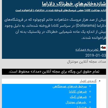
م‌هایِ خطرناکِ دلاراما
نادا بعضی عروسک‌های فروخته شده در «دلاراما» را فراخوانده است
زار عروسک «شاهزاده خانم کوچولو» که در فروشگاه‌های
دلاراما (Dollarama) در سرتاسر کانادا فروخته شده‌اند، به دلیل وجود
زه یک ماده شیمیایی خطرناک در پلاستیک بدنه آن
دند.
ه «مداد»
2
نلاین مونترال
وق این وبگاه برای مجله آنلاین «مداد» محفوظ است.
‌ اخبار
سرخط خبرهای صبحگاهی
خبرهای کانادا
خبرهای کبک
‌ خبرهای مونترال
هشدار!