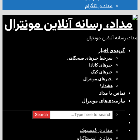
مداد در تلگرام
آنلاین مونترال
ی‌ اخبار
سرخط خبرهای صبحگاهی
خبرهای کانادا
خبرهای کبک
‌ خبرهای مونترال
هشدار!
با مداد
ندی‌های مونترال
Search
مداد در فیسبوک
مداد در اینستاگرام