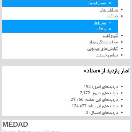
همسایه‌ها
 زمان
سرِ خط
وبلاگ
فت
هفتگی مداد
های ویدئویی
ا مداد
د از «مداد»
های امروز:
192
های دیروز:
2,172
های این هفته:
21,766
های این ماه:
124,477
های امسال:
0
MÉDAD
Persian E-magazine of Montr
éal