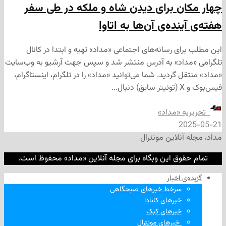
ن برای دیدن شاه و ملکه در طی سفر
نده‌ی آن‌ها به اتاوا
ی رسانه‌های اجتماعی «مداد» تهیه و ابتدا در کانال
داد» به آدرس منتشر شد و سپس جهت آرشیو به وب‌سایت
 گردید. شما می‌توانید «مداد» را در تلگرام، اینستاگرام،
ه «مداد»
2
نلاین مونترال
وق این وبگاه برای مجله آنلاین «مداد» محفوظ است.
‌ اخبار
سرخط خبرهای صبحگاهی
خبرهای کانادا
خبرهای کبک
‌ خبرهای مونترال