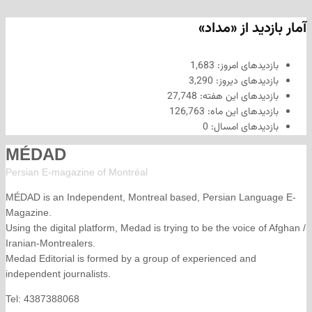
د از «مداد»
های امروز:
1,683
های دیروز:
3,290
های این هفته:
27,748
های این ماه:
126,763
های امسال:
0
MÉDAD
Persian E-magazine of Montr
éal
MÉDAD is an Independent, Montreal based, Persian La
Magazine.
Using the digital platform, Medad is trying to be the voice
Iranian-Montrealers.
Medad Editorial is formed by a group of experienced and
independent journalists.
Tel: 4387388068